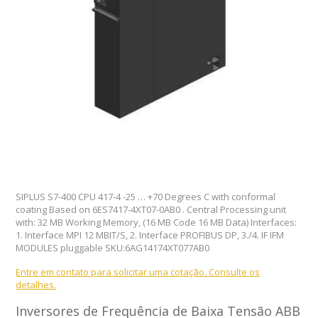
SIPLUS S7-400 CPU 417-4 -25 … +70 Degrees C with conformal
coating Based on 6ES7417-4XT07-0AB0 . Central Processing unit
with: 32 MB Working Memory, (16 MB Code 16 MB Data) Interfaces:
1. Interface MPI 12 MBIT/S, 2. Interface PROFIBUS DP, 3./4. IF IFM
MODULES pluggable SKU:6AG14174XT077AB0
Entre em contato para solicitar uma cotação. Consulte os
detalhes.
Inversores de Frequência de Baixa Tensão ABB