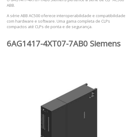
ABB.
A série ABB AC500 oferece interoperabilidade e compatibilidade
com hardware e software. Uma gama completa de CLPs
compactos até CLPs de ponta e de segurança.
6AG1417-4XT07-7AB0 Siemens