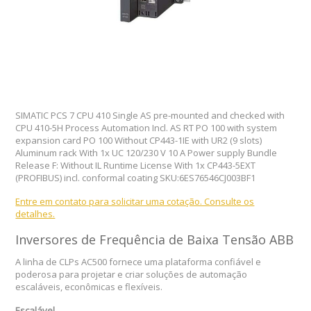
SIMATIC PCS 7 CPU 410 Single AS pre-mounted and checked with
CPU 410-5H Process Automation Incl. AS RT PO 100 with system
expansion card PO 100 Without CP443-1IE with UR2 (9 slots)
Aluminum rack With 1x UC 120/230 V 10 A Power supply Bundle
Release F: Without IL Runtime License With 1x CP443-5EXT
(PROFIBUS) incl. conformal coating SKU:6ES76546CJ003BF1
Entre em contato para solicitar uma cotação. Consulte os
detalhes.
Inversores de Frequência de Baixa Tensão ABB
A linha de CLPs AC500 fornece uma plataforma confiável e
poderosa para projetar e criar soluções de automação
escaláveis, econômicas e flexíveis.
Escalável