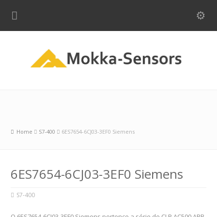
Home
S7-400
6ES7654-6CJ03-3EF0 Siemens
6ES7654-6CJ03-3EF0 Siemens
S7-400
O 6ES7654-6CJ03-3EF0 Siemens pertence a série de CLP AC500 ABB.