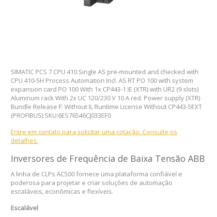
SIMATIC PCS 7 CPU 410 Single AS pre-mounted and checked with
CPU 410-5H Process Automation Incl. AS RT PO 100 with system
expansion card PO 100 With 1x CP443-1 IE (XTR) with UR2 (9 slots)
Aluminum rack With 2x UC 120/230 V 10 A red. Power supply (XTR)
Bundle Release F: Without IL Runtime License Without CP443-5EXT
(PROFIBUS) SKU:6ES76546CJ033EF0
Entre em contato para solicitar uma cotação. Consulte os
detalhes.
Inversores de Frequência de Baixa Tensão ABB
A linha de CLPs AC500 fornece uma plataforma confiável e
poderosa para projetar e criar soluções de automação
escaláveis, econômicas e flexíveis.
Escalável