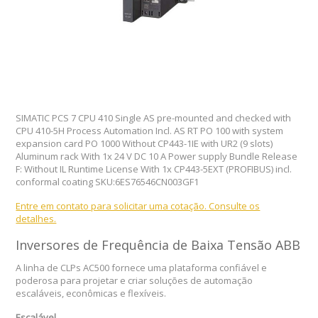
SIMATIC PCS 7 CPU 410 Single AS pre-mounted and checked with
CPU 410-5H Process Automation Incl. AS RT PO 100 with system
expansion card PO 1000 Without CP443-1IE with UR2 (9 slots)
Aluminum rack With 1x 24 V DC 10 A Power supply Bundle Release
F: Without IL Runtime License With 1x CP443-5EXT (PROFIBUS) incl.
conformal coating SKU:6ES76546CN003GF1
Entre em contato para solicitar uma cotação. Consulte os
detalhes.
Inversores de Frequência de Baixa Tensão ABB
A linha de CLPs AC500 fornece uma plataforma confiável e
poderosa para projetar e criar soluções de automação
escaláveis, econômicas e flexíveis.
Escalável