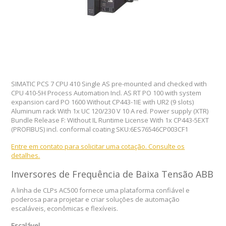
SIMATIC PCS 7 CPU 410 Single AS pre-mounted and checked with
CPU 410-5H Process Automation Incl. AS RT PO 100 with system
expansion card PO 1600 Without CP443-1IE with UR2 (9 slots)
Aluminum rack With 1x UC 120/230 V 10 A red. Power supply (XTR)
Bundle Release F: Without IL Runtime License With 1x CP443-5EXT
(PROFIBUS) incl. conformal coating SKU:6ES76546CP003CF1
Entre em contato para solicitar uma cotação. Consulte os
detalhes.
Inversores de Frequência de Baixa Tensão ABB
A linha de CLPs AC500 fornece uma plataforma confiável e
poderosa para projetar e criar soluções de automação
escaláveis, econômicas e flexíveis.
Escalável