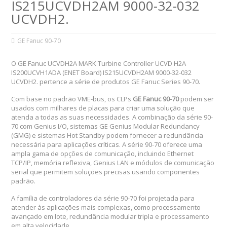
IS215UCVDH2AM 9000-32-032
UCVDH2.
GE Fanuc 90-70
O GE Fanuc UCVDH2A MARK Turbine Controller UCVD H2A
IS200UCVH1ADA (ENET Board) IS215UCVDH2AM 9000-32-032
UCVDH2. pertence a série de produtos GE Fanuc Series 90-70.
Com base no padrão VME-bus, os CLPs
GE Fanuc 90-70
podem ser
usados ​​com milhares de placas para criar uma solução que
atenda a todas as suas necessidades. A combinação da série 90-
70 com Genius I/O, sistemas GE Genius Modular Redundancy
(GMG) e sistemas Hot Standby podem fornecer a redundância
necessária para aplicações críticas. A série 90-70 oferece uma
ampla gama de opções de comunicação, incluindo Ethernet
TCP/IP, memória reflexiva, Genius LAN e módulos de comunicação
serial que permitem soluções precisas usando componentes
padrão.
A família de controladores da série 90-70 foi projetada para
atender às aplicações mais complexas, como processamento
avançado em lote, redundância modular tripla e processamento
em alta velocidade.