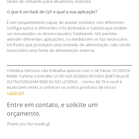
sinais de comando para atuadores, motores.
O que é um Rack de CLP e qual a sua aplicação?
É um compartimento capaz de aceitar módulos com diferentes
configurações e diferentes I/Os (Entradas e Saídas) que podem
ser encaixados ou desencaixados facilmente. Isto permite
atender diferentes aplicações, na medida em se faz necessário.
Há Racks que já incluem uma unidade de alimentação, não sendo
necessário uma fonte de alimentação externa.
A Mokka-Sensors não trabalha apenas com o GE Fanuc UCVDH2A
MARK Turbine Controller UCVD H2A IS200UCVH1ADA (ENET Board)
IS215UCVDH2AM 9000-32-032 UCVDH2. – Series 90-70 e você é
muito bem vindo a conhecer os outros produtos de nosso
catálogo
!
Entre em contato, e solicite um
orçamento
.
Thank you for reading!