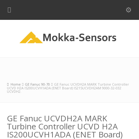
Home
GE Fanuc 90-70
GE Fanuc UCVDH2A MARK Turbine Controller
UCVD H2A IS200UCVH1ADA (ENET Board) IS215UCVDH2AM 9000-32-032
UCVDH2.
GE Fanuc UCVDH2A MARK
Turbine Controller UCVD H2A
IS200UCVH1ADA (ENET Board)