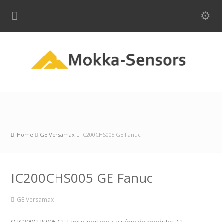
Home
GE Versamax
IC200CHS005 GE Fanuc
IC200CHS005 GE Fanuc
GE Versamax
O IC200CHS005 GE Fanuc pertence a série de produtos GE