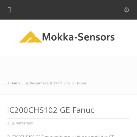
Home
GE Versamax
IC200CHS102 GE Fanuc
IC200CHS102 GE Fanuc
GE Versamax
O IC200CHS102 GE Fanuc pertence a série de produtos GE