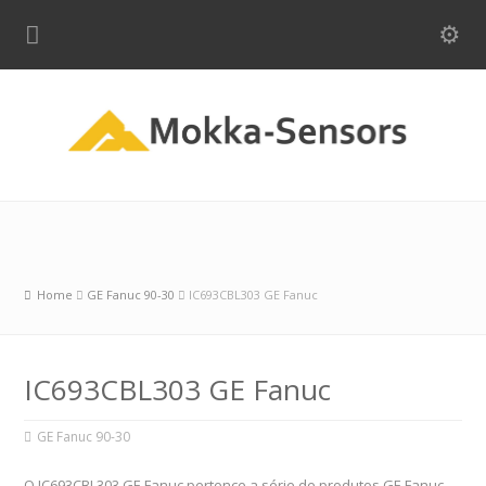
Home
GE Fanuc 90-30
IC693CBL303 GE Fanuc
IC693CBL303 GE Fanuc
GE Fanuc 90-30
O IC693CBL303 GE Fanuc pertence a série de produtos GE Fanuc