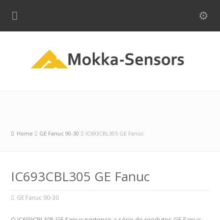
Home
GE Fanuc 90-30
IC693CBL305 GE Fanuc
IC693CBL305 GE Fanuc
GE Fanuc 90-30
O IC693CBL305 GE Fanuc pertence a série de produtos GE Fanuc