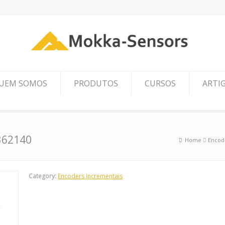
UEM SOMOS
PRODUTOS
CURSOS
ARTI
362140
Home
Encod
Category:
Encoders Incrementais