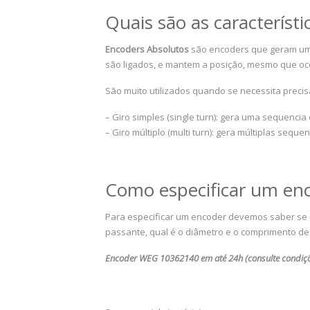
Quais são as característ
Encoders Absolutos
são encoders que geram um 
são ligados, e mantem a posição, mesmo que oc
São muito utilizados quando se necessita precis
– Giro simples (single turn): gera uma sequencia d
– Giro múltiplo (multi turn): gera múltiplas seque
Como especificar um enc
Para especificar um encoder devemos saber se el
passante, qual é o diâmetro e o comprimento des
Encoder WEG 10362140 em até 24h (consulte condições