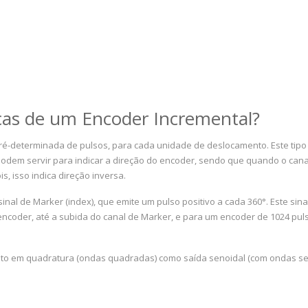
icas de um Encoder Incremental?
-determinada de pulsos, para cada unidade de deslocamento. Este tipo d
dem servir para indicar a direção do encoder, sendo que quando o canal 
s, isso indica direção inversa.
inal de Marker (index), que emite um pulso positivo a cada 360°. Este sin
encoder, até a subida do canal de Marker, e para um encoder de 1024 puls
to em quadratura (ondas quadradas) como saída senoidal (com ondas seno