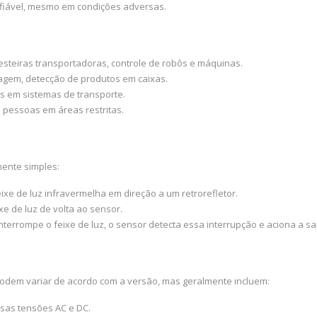
fiável, mesmo em condições adversas.
steiras transportadoras, controle de robôs e máquinas.
gem, detecção de produtos em caixas.
s em sistemas de transporte.
pessoas em áreas restritas.
mente simples:
xe de luz infravermelha em direção a um retrorefletor.
ixe de luz de volta ao sensor.
errompe o feixe de luz, o sensor detecta essa interrupção e aciona a sa
podem variar de acordo com a versão, mas geralmente incluem:
rsas tensões AC e DC.