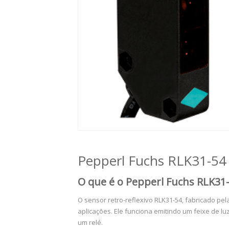
Pepperl Fuchs RLK31-54
O que é o Pepperl Fuchs RLK31
O sensor retro-reflexivo RLK31-54, fabricado pel
aplicações. Ele funciona emitindo um feixe de lu
um relé.