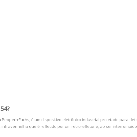
-54?
a Pepperl+Fuchs, é um dispositivo eletrônico industrial projetado para de
z infravermelha que é refletido por um retrorefletor e, ao ser interrompi