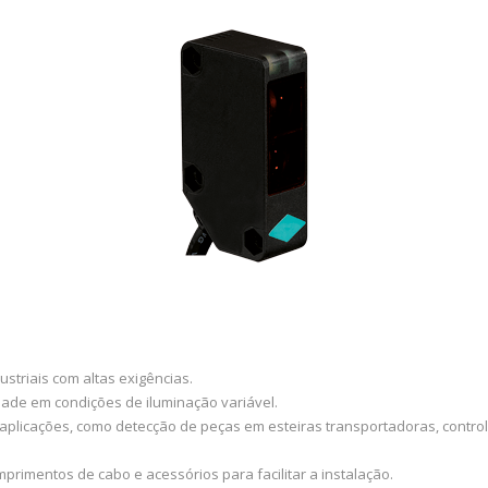
striais com altas exigências.
dade em condições de iluminação variável.
aplicações, como detecção de peças em esteiras transportadoras, control
primentos de cabo e acessórios para facilitar a instalação.