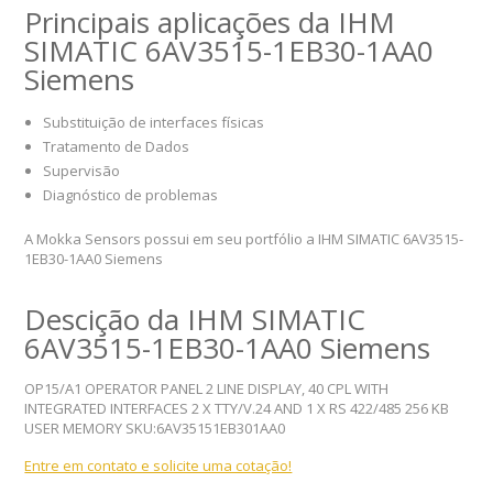
Principais aplicações da IHM
SIMATIC 6AV3515-1EB30-1AA0
Siemens
Substituição de interfaces físicas
Tratamento de Dados
Supervisão
Diagnóstico de problemas
A Mokka Sensors possui em seu portfólio a IHM SIMATIC 6AV3515-
1EB30-1AA0 Siemens
Descição da IHM SIMATIC
6AV3515-1EB30-1AA0 Siemens
OP15/A1 OPERATOR PANEL 2 LINE DISPLAY, 40 CPL WITH
INTEGRATED INTERFACES 2 X TTY/V.24 AND 1 X RS 422/485 256 KB
USER MEMORY SKU:6AV35151EB301AA0
Entre em contato e solicite uma cotação!