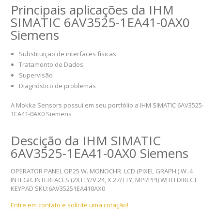
Principais aplicações da IHM
SIMATIC 6AV3525-1EA41-0AX0
Siemens
Substituição de interfaces físicas
Tratamento de Dados
Supervisão
Diagnóstico de problemas
A Mokka Sensors possui em seu portfólio a IHM SIMATIC 6AV3525-
1EA41-0AX0 Siemens
Descição da IHM SIMATIC
6AV3525-1EA41-0AX0 Siemens
OPERATOR PANEL OP25 W. MONOCHR. LCD (PIXEL GRAPH.) W. 4
INTEGR. INTERFACES (2XTTY/V.24, X.27/TTY, MPI/PPI) WITH DIRECT
KEYPAD SKU:6AV35251EA410AX0
Entre em contato e solicite uma cotação!