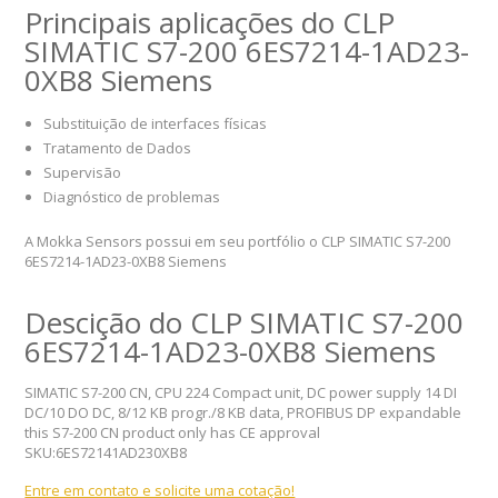
Principais aplicações do CLP
SIMATIC S7-200 6ES7214-1AD23-
0XB8 Siemens
Substituição de interfaces físicas
Tratamento de Dados
Supervisão
Diagnóstico de problemas
A Mokka Sensors possui em seu portfólio o CLP SIMATIC S7-200
6ES7214-1AD23-0XB8 Siemens
Descição do CLP SIMATIC S7-200
6ES7214-1AD23-0XB8 Siemens
SIMATIC S7-200 CN, CPU 224 Compact unit, DC power supply 14 DI
DC/10 DO DC, 8/12 KB progr./8 KB data, PROFIBUS DP expandable
this S7-200 CN product only has CE approval
SKU:6ES72141AD230XB8
Entre em contato e solicite uma cotação!