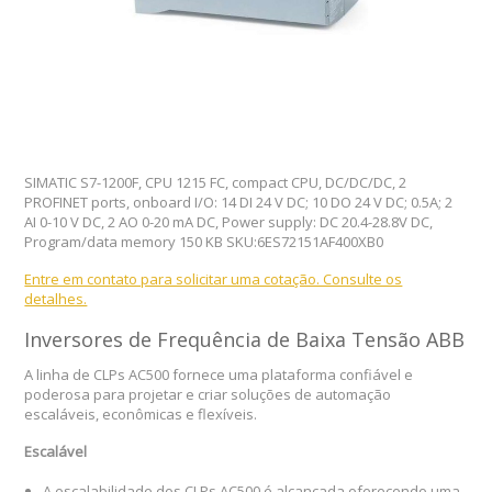
SIMATIC S7-1200F, CPU 1215 FC, compact CPU, DC/DC/DC, 2
PROFINET ports, onboard I/O: 14 DI 24 V DC; 10 DO 24 V DC; 0.5A; 2
AI 0-10 V DC, 2 AO 0-20 mA DC, Power supply: DC 20.4-28.8V DC,
Program/data memory 150 KB SKU:6ES72151AF400XB0
Entre em contato para solicitar uma cotação. Consulte os
detalhes.
Inversores de Frequência de Baixa Tensão ABB
A linha de CLPs AC500 fornece uma plataforma confiável e
poderosa para projetar e criar soluções de automação
escaláveis, econômicas e flexíveis.
Escalável
A escalabilidade dos CLPs AC500 é alcançada oferecendo uma