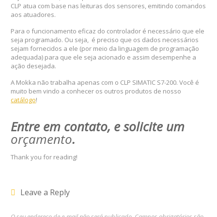
CLP atua com base nas leituras dos sensores, emitindo comandos
aos atuadores.
Para o funcionamento eficaz do controlador é necessário que ele
seja programado. Ou seja, é preciso que os dados necessários
sejam fornecidos a ele (por meio da linguagem de programação
adequada) para que ele seja acionado e assim desempenhe a
ação desejada.
A Mokka não trabalha apenas com o CLP SIMATIC S7-200. Você é
muito bem vindo a conhecer os outros produtos de nosso
catálogo
!
Entre em contato, e solicite um
orçamento
.
Thank you for reading!
Leave a Reply
O seu endereço de e-mail não será publicado.
Campos obrigatórios são