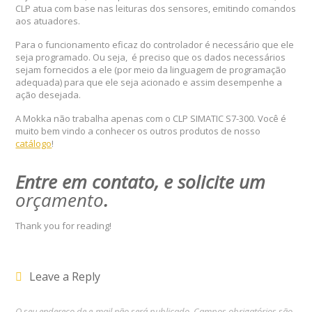
CLP atua com base nas leituras dos sensores, emitindo comandos
aos atuadores.
Para o funcionamento eficaz do controlador é necessário que ele
seja programado. Ou seja, é preciso que os dados necessários
sejam fornecidos a ele (por meio da linguagem de programação
adequada) para que ele seja acionado e assim desempenhe a
ação desejada.
A Mokka não trabalha apenas com o CLP SIMATIC S7-300. Você é
muito bem vindo a conhecer os outros produtos de nosso
catálogo
!
Entre em contato, e solicite um
orçamento
.
Thank you for reading!
Leave a Reply
O seu endereço de e-mail não será publicado.
Campos obrigatórios são