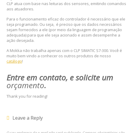
CLP atua com base nas leituras dos sensores, emitindo comandos
aos atuadores.
Para o funcionamento eficaz do controlador é necessário que ele
seja programado. Ou seja, é preciso que os dados necessários
sejam fornecidos a ele (por meio da linguagem de programação
adequada) para que ele seja acionado e assim desempenhe a
ação desejada.
A Mokka não trabalha apenas com o CLP SIMATIC S7-300. Você é
muito bem vindo a conhecer os outros produtos de nosso
catálogo
!
Entre em contato, e solicite um
orçamento
.
Thank you for reading!
Leave a Reply
O seu endereço de e-mail não será publicado.
Campos obrigatórios são