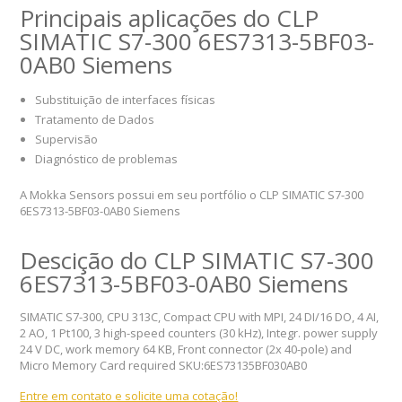
Principais aplicações do CLP
SIMATIC S7-300 6ES7313-5BF03-
0AB0 Siemens
Substituição de interfaces físicas
Tratamento de Dados
Supervisão
Diagnóstico de problemas
A Mokka Sensors possui em seu portfólio o CLP SIMATIC S7-300
6ES7313-5BF03-0AB0 Siemens
Descição do CLP SIMATIC S7-300
6ES7313-5BF03-0AB0 Siemens
SIMATIC S7-300, CPU 313C, Compact CPU with MPI, 24 DI/16 DO, 4 AI,
2 AO, 1 Pt100, 3 high-speed counters (30 kHz), Integr. power supply
24 V DC, work memory 64 KB, Front connector (2x 40-pole) and
Micro Memory Card required SKU:6ES73135BF030AB0
Entre em contato e solicite uma cotação!