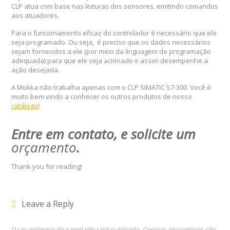
CLP atua com base nas leituras dos sensores, emitindo comandos
aos atuadores.
Para o funcionamento eficaz do controlador é necessário que ele
seja programado. Ou seja, é preciso que os dados necessários
sejam fornecidos a ele (por meio da linguagem de programação
adequada) para que ele seja acionado e assim desempenhe a
ação desejada.
A Mokka não trabalha apenas com o CLP SIMATIC S7-300. Você é
muito bem vindo a conhecer os outros produtos de nosso
catálogo
!
Entre em contato, e solicite um
orçamento
.
Thank you for reading!
Leave a Reply
O seu endereço de e-mail não será publicado.
Campos obrigatórios são