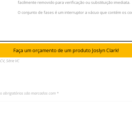
facilmente removido para verificação ou substituição imediata.
O conjunto de fases é um interruptor a vácuo que contém os c
Faça um orçamento de um produto Joslyn Clark!
 CV
,
Série VC
 obrigatórios são marcados com
*