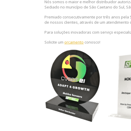
Nós somos o maior e melhor distribuidor autori
Sediado no município de São Caetano do Sul, São
Premiado consecutivamente por três anos pela S
de nossos clientes, através de um atendimento d
Para soluções inovadoras com serviço especiali
Solicite um
orçamento
conosco!