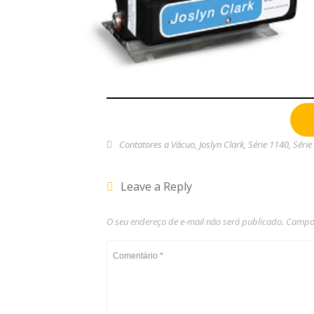
Contatores a Vácuo
,
Joslyn Clark
,
Série 1140
,
Série
Leave a Reply
O seu endereço de e-mail não será publicado.
Campos