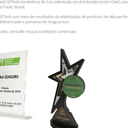
zado SPTech da América do Sul, sobretudo um distribuidor Joslyn Clark, 
 Paulo, Brasil.
PTech, por meio de resultados da distribuição de produtos de alta perf
iferenciado e parcerias de longo prazo.
zado, consulte nossas condições comerciais.