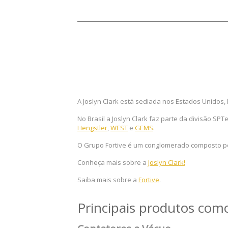
A Joslyn Clark está sediada nos Estados Unidos, 
No Brasil a Joslyn Clark faz parte da divisão SP
Hengstler
,
WEST
e
GEMS
.
O Grupo Fortive é um conglomerado composto por
Conheça mais sobre a
Joslyn Clark!
Saiba mais sobre a
Fortive
.
Principais produtos como