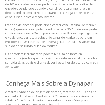
encoder pode ter dois canais (A e B), ou mais com uma defasagem
de 90° entre eles, e estes podem servir para indicar a direção do
encoder, sendo que quando o canal A chega primeiro, e o B
depois, indica uma direção, e quando o B chega primeiro, e o A
depois, isso indica direção inversa.
Este tipo de encoder pode ainda contar com um sinal de Marker
(index), que emite um pulso positivo a cada 360°. Este sinal pode
servir como orientação do posicionamento. Por exemplo, gira-se o
eixo do encoder, até a subida do canal de Marker, e para um
encoder de 1024 pulsos, ele deverá gerar 1024 sinais, antes da
subida do segundo pulso do Marker.
Os encoders incrementais podem ter a saída tanto em
quadratura (ondas quadradas) como saída senoidal (com ondas
senoidais), as quais o cliente deverá escolher de acordo com sua
aplicação.
Conheça Mais Sobre a Dynapar
A marca Dynapar, de origem americana, tem mais de 50 anos no
mercado global e no Brasil atua há 24 anos com excelência na
fabricação e fornecimento de encoders e acessórios para
grandes empresas no setor industrial.