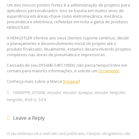
Um dos nossos pontos fortes é a administração de projetos para
aplicativos personalizados. Isso se baseia em muitos anos de
experiência em áreas-chave como eletromecânica, mecânica,
pneumática e eletrônica, refletidas em toda a gama de produtos
HENGSTLER.
A HENGSTLER oferece aos seus clientes suporte contínuo, desde
o planejamento e desenvolvimento inicial do projeto até o
produto finalizado. Atualmente, estamos desenvolvendo projetos
complexos nas áreas de pneumática e impressoras.
Cansado de seu DFS60B-S4PC10000, não perca tempo! Entre em
contato para maiores informações, e solicite um
Orçamento
Conheça mais sobre a Marca
Dynapar
!
10000PPR
,
DFS60B
,
encoder
,
encoder dynapar
,
encoder hengstler
,
hengstler
,
RI58-O
,
SICK
Leave a Reply
O seu endereço de e-mail não será publicado.
Campos obrigatórios são