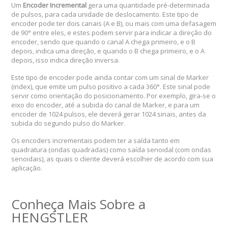
Um
Encoder Incremental
gera uma quantidade pré-determinada
de pulsos, para cada unidade de deslocamento. Este tipo de
encoder pode ter dois canais (A e B), ou mais com uma defasagem
de 90° entre eles, e estes podem servir para indicar a direção do
encoder, sendo que quando o canal A chega primeiro, e o B
depois, indica uma direção, e quando o B chega primeiro, e o A
depois, isso indica direção inversa.
Este tipo de encoder pode ainda contar com um sinal de Marker
(index), que emite um pulso positivo a cada 360°. Este sinal pode
servir como orientação do posicionamento. Por exemplo, gira-se o
eixo do encoder, até a subida do canal de Marker, e para um
encoder de 1024 pulsos, ele deverá gerar 1024 sinais, antes da
subida do segundo pulso do Marker.
Os encoders incrementais podem ter a saída tanto em
quadratura (ondas quadradas) como saída senoidal (com ondas
senoidais), as quais o cliente deverá escolher de acordo com sua
aplicação.
Conheça Mais Sobre a
HENGSTLER