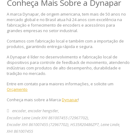
Conheça Mais Sobre a Dynapar
A marca Dynapar, de origem americana, tem mais de 50 anos no
mercado global e no Brasil atua há 24 anos com excelência na
fabricação e fornecimento de encoders e acessórios para
grandes empresas no setor industrial.
Contamos com fabricação local e também com a importação de
produtos, garantindo entrega rápida e segura.
A Dynapar é líder no desenvolvimento e fabricação local de
dispositivos para controle de feedback de movimento, atendendo
indústrias com produtos de alto desempenho, durabilidade e
tradição no mercado.
Entre em contato para maiores informações, e solicite um
Orçamento
Conheça mais sobre a Marca
Dynapar
!
encoder
,
encoder hengstler
,
Encoder Leine Linde XHI 861007455 (729677­02)
,
Encoder XHI 861007455 (729677­02)
,
HS35R20486ZP7
,
Leine Linde
,
XHI 861007455