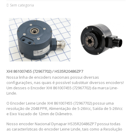
Sem categoria
XHI 861007455 (729677­02) / HS35R20486ZP7
Nossa linha de encoders nacionais possui diversas
configurações, nas quais é possível substituir diversos encoders!
Um desses o Encoder XHI 861007455 (729677­02) da marca Line-
Linde.
O Encoder Leine Linde XHI 861007455 (729677­02) possui uma
resolução de 2048 PPR, Alimentação de 5-26Vcc, Saída de 5-26Vcc
e Eixo Vazado de 12mm de Diâmetro.
Nosso encoder Nacional Dynapar HS35R20486ZP7 possui todas
as características do encoder Leine Linde, tais como a Resolução