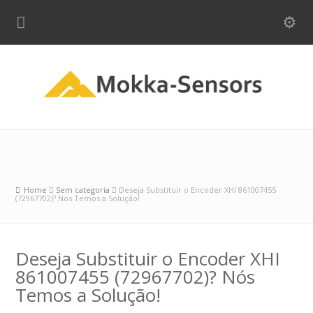
Home
Sem categoria
Deseja Substituir o Encoder XHI 861007455
(729677­02)? Nós Temos a Solução!
Deseja Substituir o Encoder XHI
861007455 (729677­02)? Nós
Temos a Solução!