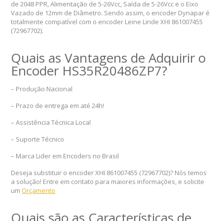
de 2048 PPR, Alimentação de 5-26Vcc, Saída de 5-26Vcc e o Eixo
Vazado de 12mm de Diâmetro. Sendo assim, o encoder Dynapar é
totalmente compatível com o encoder Leine Linde XHI 861007455
(729677­02).
Quais as Vantagens de Adquirir o
Encoder HS35R20486ZP7?
– Produção Nacional
– Prazo de entrega em até 24h!
– Assistência Técnica Local
– Suporte Técnico
– Marca Lider em Encoders no Brasil
Deseja substituir o encoder XHI 861007455 (72967702)? Nós temos
a solução! Entre em contato para maiores informações, e solicite
um
Orçamento
Quais são as Características de