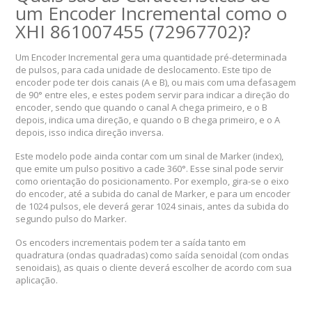
um Encoder Incremental como o
XHI 861007455 (729677­02)?
Um Encoder Incremental gera uma quantidade pré-determinada
de pulsos, para cada unidade de deslocamento. Este tipo de
encoder pode ter dois canais (A e B), ou mais com uma defasagem
de 90° entre eles, e estes podem servir para indicar a direção do
encoder, sendo que quando o canal A chega primeiro, e o B
depois, indica uma direção, e quando o B chega primeiro, e o A
depois, isso indica direção inversa.
Este modelo pode ainda contar com um sinal de Marker (index),
que emite um pulso positivo a cade 360°. Esse sinal pode servir
como orientação do posicionamento. Por exemplo, gira-se o eixo
do encoder, até a subida do canal de Marker, e para um encoder
de 1024 pulsos, ele deverá gerar 1024 sinais, antes da subida do
segundo pulso do Marker.
Os encoders incrementais podem ter a saída tanto em
quadratura (ondas quadradas) como saída senoidal (com ondas
senoidais), as quais o cliente deverá escolher de acordo com sua
aplicação.