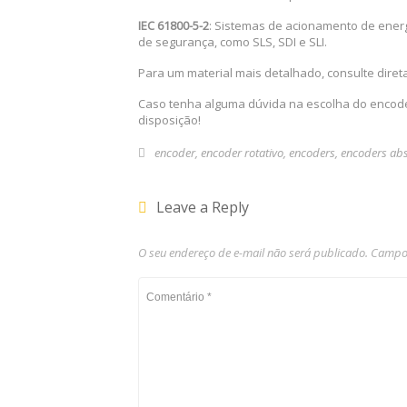
IEC 61800-5-2
: Sistemas de acionamento de energi
de segurança, como SLS, SDI e SLI.
Para um material mais detalhado, consulte diret
Caso tenha alguma dúvida na escolha do encode
disposição!
encoder
,
encoder rotativo
,
encoders
,
encoders abs
Leave a Reply
O seu endereço de e-mail não será publicado.
Campos