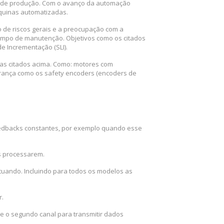
ha de produção. Com o avanço da automação
aquinas automatizadas.
 de riscos gerais e a preocupação com a
mpo de manutenção. Objetivos como os citados
e Incrementação (SLI).
as citados acima. Como: motores com
rança como os safety encoders (encoders de
feedbacks constantes, por exemplo quando esse
es processarem.
tuando. Incluindo para todos os modelos as
r.
s e o segundo canal para transmitir dados