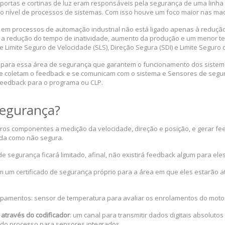
e portas e cortinas de luz eram responsáveis pela segurança de uma lin
a o nível de processos de sistemas. Com isso houve um foco maior nas m
 em processos de automação industrial não está ligado apenas à redução
a redução do tempo de inatividade, aumento da produção e um menor te
Limite Seguro de Velocidade (SLS), Direção Segura (SDI) e Limite Seguro d
 para essa área de segurança que garantem o funcionamento dos sistem
e coletam o feedback e se comunicam com o sistema e Sensores de segu
feedback para o programa ou CLP.
Segurança?
tros componentes a medição da velocidade, direção e posição, e gerar 
ida como não segura.
de segurança ficará limitado, afinal, não existirá feedback algum para el
um certificado de segurança próprio para a área em que eles estarão a
ipamentos: sensor de temperatura para avaliar os enrolamentos do moto
através do codificador
: um canal para transmitir dados digitais absoluto
 do processo para sensores integrados.