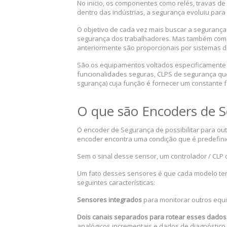
No inicio, os componentes como relés, travas d
dentro das indústrias, a segurança evoluiu par
O objetivo de cada vez mais buscar a segurança
segurança dos trabalhadores. Mas também com 
anteriormente são proporcionais por sistemas de 
São os equipamentos voltados especificamente
funcionalidades seguras, CLPS de segurança qu
sgurança) cuja função é fornecer um constante 
O que são Encoders de 
O encoder de Segurança de possibilitar para ou
encoder encontra uma condição que é predefin
Sem o sinal desse sensor, um controlador / CLP 
Um fato desses sensores é que cada modelo tem 
seguintes características:
Sensores integrados
para monitorar outros equ
Dois canais separados para rotear esses dados 
analógicos incrementais e dados de diagnóstico