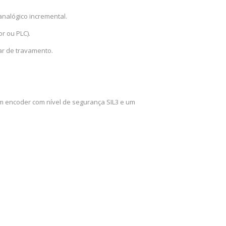
analógico incremental.
r ou PLC).
ar de travamento.
um encoder com nível de segurança SIL3 e um