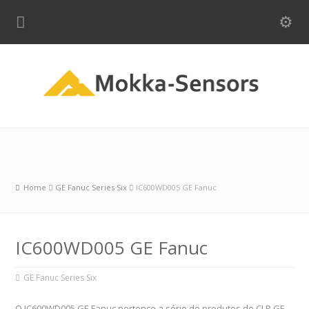
Home
GE Fanuc Series Six
IC600WD005 GE Fanuc
IC600WD005 GE Fanuc
GE Fanuc Series Six
O IC600WD005 GE Fanuc pertence a série de produtos do CLP GE