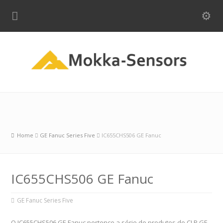
Home
GE Fanuc Series Five
IC655CHS506 GE Fanuc
IC655CHS506 GE Fanuc
GE Fanuc Series Five
O IC655CHS506 GE Fanuc pertence a série de produtos do CLP GE