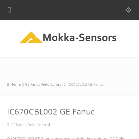
Home
GE Fanuc Field Control
IC670CBL002 GE Fanuc
IC670CBL002 GE Fanuc
GE Fanuc Field Control
O IC670CBL002 GE Fanuc pertence a série de produtos GE Field