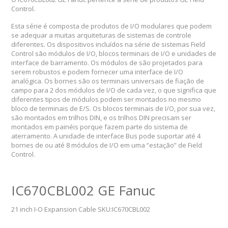
Control.
Esta série é composta de produtos de I/O modulares que podem
se adequar a muitas arquiteturas de sistemas de controle
diferentes. Os dispositivos incluídos na série de sistemas Field
Control são módulos de I/O, blocos terminais de I/O e unidades de
interface de barramento. Os módulos de são projetados para
serem robustos e podem fornecer uma interface de I/O
analógica. Os bornes são os terminais universais de fiação de
campo para 2 dos módulos de I/O de cada vez, o que significa que
diferentes tipos de módulos podem ser montados no mesmo
bloco de terminais de E/S. Os blocos terminais de I/O, por sua vez,
são montados em trilhos DIN, e os trilhos DIN precisam ser
montados em painéis porque fazem parte do sistema de
aterramento. A unidade de interface Bus pode suportar até 4
bornes de ou até 8 módulos de I/O em uma “estação” de Field
Control.
IC670CBL002 GE Fanuc
21 inch I-O Expansion Cable SKU:IC670CBL002