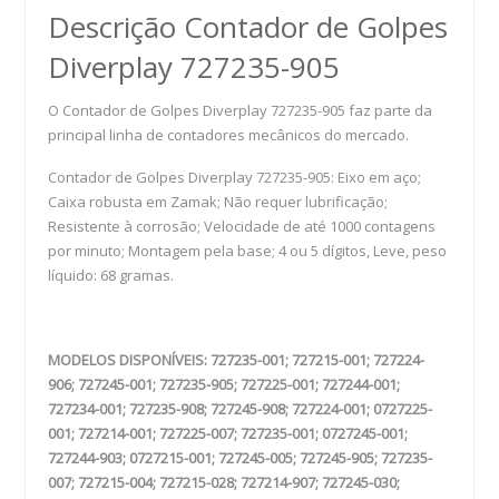
Descrição Contador de Golpes
Diverplay 727235-905
O Contador de Golpes Diverplay 727235-905 faz parte da
principal linha de contadores mecânicos do mercado.
Contador de Golpes Diverplay 727235-905: Eixo em aço;
Caixa robusta em Zamak; Não requer lubrificação;
Resistente à corrosão; Velocidade de até 1000 contagens
por minuto; Montagem pela base; 4 ou 5 dígitos, Leve, peso
líquido: 68 gramas.
MODELOS DISPONÍVEIS: 727235-001; 727215-001; 727224-
906; 727245-001; 727235-905; 727225-001; 727244-001;
727234-001; 727235-908; 727245-908; 727224-001; 0727225-
001; 727214-001; 727225-007; 727235-001; 0727245-001;
727244-903; 0727215-001; 727245-005; 727245-905; 727235-
007; 727215-004; 727215-028; 727214-907; 727245-030;