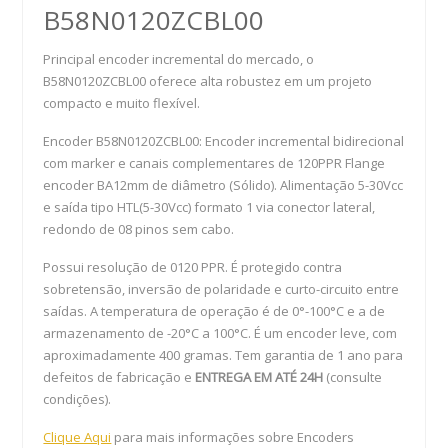
B58N0120ZCBL00
Principal encoder incremental do mercado, o
B58N0120ZCBL00 oferece alta robustez em um projeto
compacto e muito flexível.
Encoder B58N0120ZCBL00: Encoder incremental bidirecional
com marker e canais complementares de 120PPR Flange
encoder BA12mm de diâmetro (Sólido). Alimentação 5-30Vcc
e saída tipo HTL(5-30Vcc) formato 1 via conector lateral,
redondo de 08 pinos sem cabo.
Possui resolução de 0120 PPR. É protegido contra
sobretensão, inversão de polaridade e curto-circuito entre
saídas. A temperatura de operação é de 0°-100°C e a de
armazenamento de -20°C a 100°C. É um encoder leve, com
aproximadamente 400 gramas. Tem garantia de 1 ano para
defeitos de fabricação e
ENTREGA EM ATÉ 24H
(consulte
condições).
Clique Aqui
para mais informações sobre Encoders