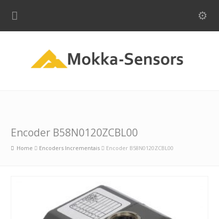
Encoder B58N0120ZCBL00
Home
Encoders Incrementais
Encoder B58N0120ZCBL00