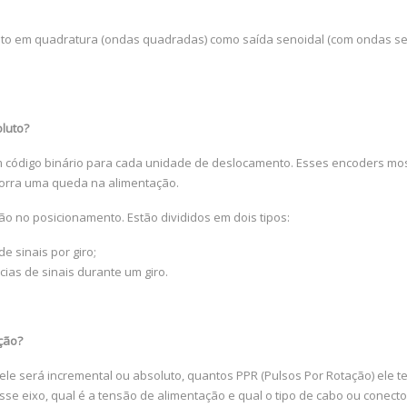
to em quadratura (ondas quadradas) como saída senoidal (com ondas seno
oluto?
código binário para cada unidade de deslocamento. Esses encoders mo
orra uma queda na alimentação.
ão no posicionamento. Estão divididos em dois tipos:
e sinais por giro;
ncias de sinais durante um giro.
ção?
e será incremental ou absoluto, quantos PPR (Pulsos Por Rotação) ele te
se eixo, qual é a tensão de alimentação e qual o tipo de cabo ou conecto