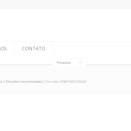
GOS
CONTATO
e
Encoders Incrementais
Encoder B58N1000SCBA20