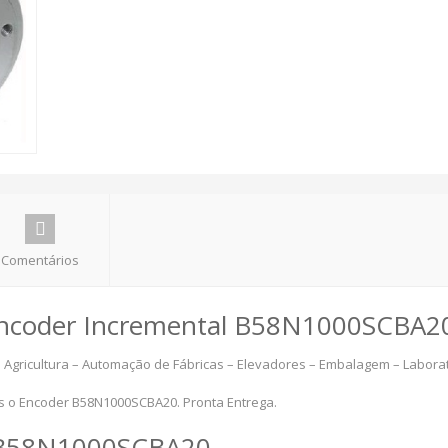
Comentários
ncoder Incremental B58N1000SCBA2
 Agricultura – Automação de Fábricas – Elevadores – Embalagem – Laborató
os o Encoder B58N1000SCBA20. Pronta Entrega.
B58N1000SCBA20