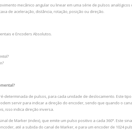
imento mecânico angular ou linear em uma série de pulsos analógicos ou
xa de aceleração, distância, rotação, posição ou direção.
entais e Encoders Absolutos.
ental?
to?
emental?
-determinada de pulsos, para cada unidade de deslocamento. Este tipo d
dem servir para indicar a direção do encoder, sendo que quando o canal 
s, isso indica direção inversa.
inal de Marker (index), que emite um pulso positivo a cada 360°. Este sin
encoder, até a subida do canal de Marker, e para um encoder de 1024 puls