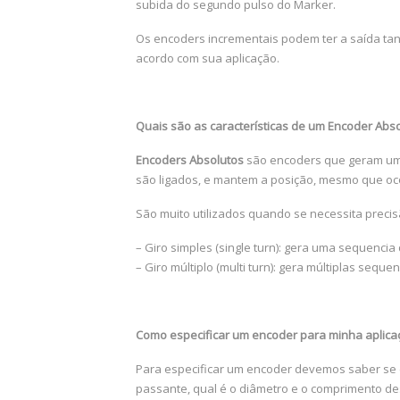
subida do segundo pulso do Marker.
Os encoders incrementais podem ter a saída tan
acordo com sua aplicação.
Quais são as características de um Encoder Abs
Encoders Absolutos
são encoders que geram um 
são ligados, e mantem a posição, mesmo que oc
São muito utilizados quando se necessita precis
– Giro simples (single turn): gera uma sequencia d
– Giro múltiplo (multi turn): gera múltiplas seque
Como especificar um encoder para minha aplica
Para especificar um encoder devemos saber se el
passante, qual é o diâmetro e o comprimento des