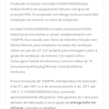
Produzido no Brasil, o Encoder HS35N150093CR0 tipo
Hollow Shaft é um equipamento robusto com grau de
proteção IP65. Foi projetado com design exclusivo para fácil
instalação em motores ou eixos de máquinas.
Encoder HS35N150093CR0: Encoder incremental HS35N
bidirecional com marker e canais complementares com
1500PPR, Eixo vazado com 15mm de diâmetro; Fixação com
lâmina flexível, para instalação na tampa de ventilação
sobre um raio de 2,5″ a 4″ (próprio para montagem sobre a
grade de ventilação de motores CA); Saída 5-26Vcc
Defasagem Padrão (Positiva) via; Conector militar de 10
pinos(acompanha plug fêmea); Conexão Elétrica:
nenhuma.
Possui resolução de 1500PPR. A temperatura de operação
é de 0º C até 100º C e a de armazenamento é de -20º C até
100º C. O HS35N150093CR0 é leve, pesando
aproximadamente 450 gramas. Tem garantia de 1 ano para
defeitos de fabricação e om a opção de
entrega turbo em
24 horas
. Consulte os detalhes.