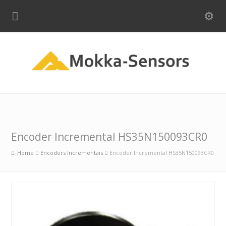
Encoder Incremental HS35N150093CR0
Home
Encoders Incrementais
Encoder Incremental HS35N150093CR0