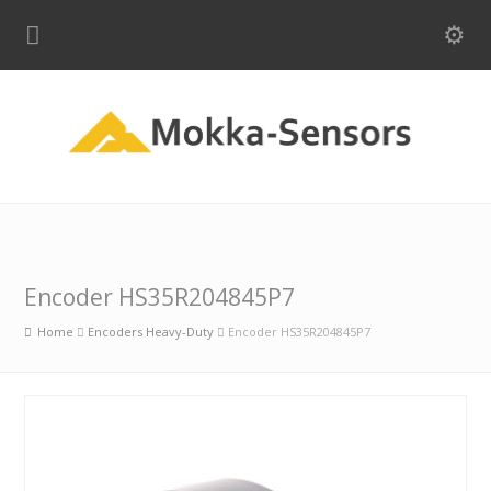
Encoder HS35R204845P7
Home
Encoders Heavy-Duty
Encoder HS35R204845P7