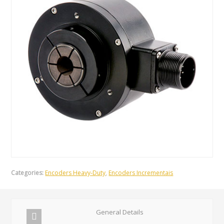
Categories:
Encoders Heavy-Duty
,
Encoders Incrementais
General Details