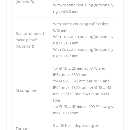
(hubshaft)
With 2x stator coupling (torsionally
rigid): ± 0.3 mm
With stator coupling A (flexible): ±
0.15 mm
Radial runout of
With 1x stator coupling (torsionally
mating shaft
rigid): ± 0.3 mm
(hubshaft)
With 2x stator coupling (torsionally
rigid): ± 0.2 mm
for Ø 15 … 25 mm at 70 °C and
IP64: max. 3600 rpm
for Ø >25 … 42 mm bei 70 °C and
IP64: max. 1800 rpm for Ø 15 … 42
Max. speed
mm at 70 °C and IP40: max. 6000
rpm
for Ø 15 … 42 mm at 100 °C always:
max. 1800 rpm
3 … 10 Ncm (depending on
Torque