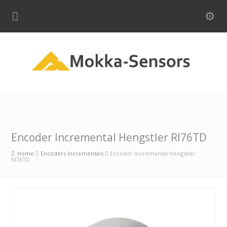
Encoder Incremental Hengstler RI76TD
Home
Encoders Incrementais
Encoder Incremental Hengstler
RI76TD