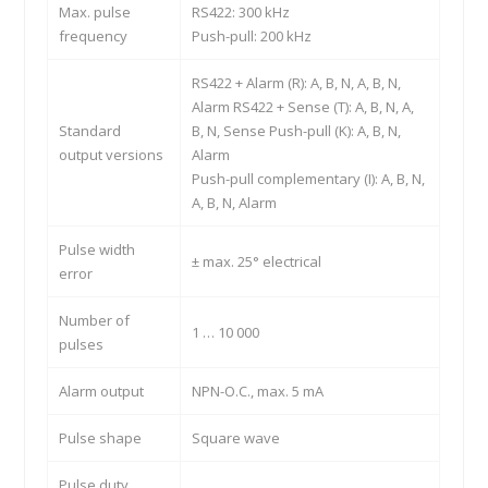
Max. pulse
RS422: 300 kHz
frequency
Push-pull: 200 kHz
RS422 + Alarm (R): A, B, N, A, B, N,
Alarm RS422 + Sense (T): A, B, N, A,
Standard
B, N, Sense Push-pull (K): A, B, N,
output versions
Alarm
Push-pull complementary (I): A, B, N,
A, B, N, Alarm
Pulse width
± max. 25° electrical
error
Number of
1 … 10 000
pulses
Alarm output
NPN-O.C., max. 5 mA
Pulse shape
Square wave
Pulse duty