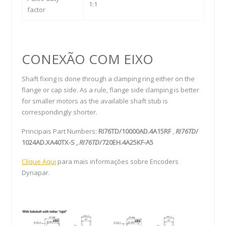
1:1
factor
CONEXÃO COM EIXO
Shaft fixing is done through a clamping ring either on the
flange or cap side. As a rule, flange side clamping is better
for smaller motors as the available shaft stub is
correspondingly shorter.
Principais Part Numbers:
RI76TD/10000AD.4A15RF
,
RI76TD
/
1024AD.XA40TX-
S ,
RI76TD
/720EH.4A25KF-A5
Clique Aqui
para mais informações sobre Encoders
Dynapar.