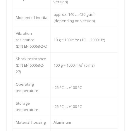
version)
approx. 140 … 420 gcm²
Moment of inertia
(depending on version)
Vibration
resistance
10 g = 100 m/s² (10 … 2000 Hz)
(DIN EN 60068-2-6)
Shock resistance
(DIN EN 60068-2-
100 g = 1000 m/s² (6 ms)
27)
Operating
-25 °C … +100 °C
temperature
Storage
-25 °C … +100 °C
temperature
Material housing
Aluminum