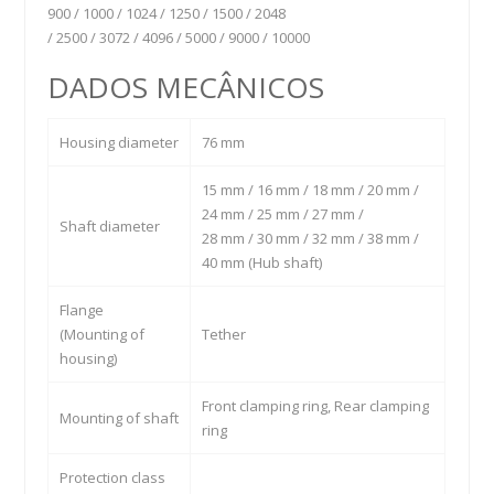
900 / 1000 / 1024 / 1250 / 1500 / 2048
/ 2500 / 3072 / 4096 / 5000 / 9000 / 10000
DADOS MECÂNICOS
Housing diameter
76 mm
15 mm / 16 mm / 18 mm / 20 mm /
24 mm / 25 mm / 27 mm /
Shaft diameter
28 mm / 30 mm / 32 mm / 38 mm /
40 mm (Hub shaft)
Flange
(Mounting of
Tether
housing)
Front clamping ring, Rear clamping
Mounting of shaft
ring
Protection class