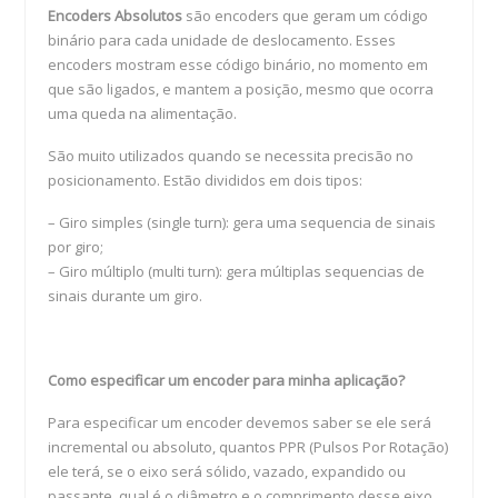
Encoders Absolutos
são encoders que geram um código
binário para cada unidade de deslocamento. Esses
encoders mostram esse código binário, no momento em
que são ligados, e mantem a posição, mesmo que ocorra
uma queda na alimentação.
São muito utilizados quando se necessita precisão no
posicionamento. Estão divididos em dois tipos:
– Giro simples (single turn): gera uma sequencia de sinais
por giro;
– Giro múltiplo (multi turn): gera múltiplas sequencias de
sinais durante um giro.
Como especificar um encoder para minha aplicação?
Para especificar um encoder devemos saber se ele será
incremental ou absoluto, quantos PPR (Pulsos Por Rotação)
ele terá, se o eixo será sólido, vazado, expandido ou
passante, qual é o diâmetro e o comprimento desse eixo,