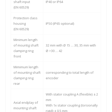
shaft input
IP40 or IP64
(EN 60529)
Protection class
housing
IP50 (IP65 optional)
(EN 60529)
Minimum length
of mountig shaft
32 mm with Ø 15 … 30, 35 mm with
clamping ring
Ø >30 … 42
front
Mimimum length
of mounting shaft
corresponding to total length of
clamping ring
encoder
rear
With stator coupling A (flexible): ± 2
mm
Axial endplay of
With 1x stator coupling (torsionally
mounting shaft
rigid): ± 0.5 mm