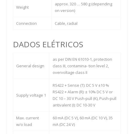
approx. 320 … 580 g (depending
Weight
on version)
Connection
Cable, radial
DADOS ELÉTRICOS
as per DIN EN 61010-1, protection
General design
class III, contamina- tion level 2,
overvoltage class II
RS422 + Sense (T): DC 5 V ±10 %
RS422 + Alarm (R): ± 10% DC 5 V or
Supply voltage 1
DC 10 – 30 V Push-pull (K), Push-pull
antivalent (I): DC 10-30 V
Max. current
60 mA (DC 5 V), 60 mA (DC 10 V), 35
w/o load
mA (DC 24 V)