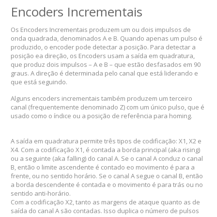
Encoders Incrementais
Os Encoders Incrementais produzem um ou dois impulsos de
onda quadrada, denominados A e B. Quando apenas um pulso é
produzido, o encoder pode detectar a posição.
Para detectar a
posição ea direção, os Encoders usam a saída em quadratura,
que produz dois impulsos – A e B – que estão desfasados ​​em 90
graus.
A direção é determinada pelo canal que está liderando e
que está seguindo.
Alguns encoders incrementais também produzem um terceiro
canal (frequentemente denominado Z) com um único pulso, que é
usado como o índice ou a posição de referência para homing.
A saída em quadratura permite três tipos de codificação: X1, X2 e
X4.
Com a codificação X1, é contada a borda principal (aka rising)
ou a seguinte (aka falling) do canal A.
Se o canal A conduz o canal
B, então o limite ascendente é contado eo movimento é para a
frente, ou no sentido horário.
Se o canal A segue o canal B, então
a borda descendente é contada e o movimento é para trás ou no
sentido anti-horário.
Com a codificação X2, tanto as margens de ataque quanto as de
saída do canal A são contadas.
Isso duplica o número de pulsos