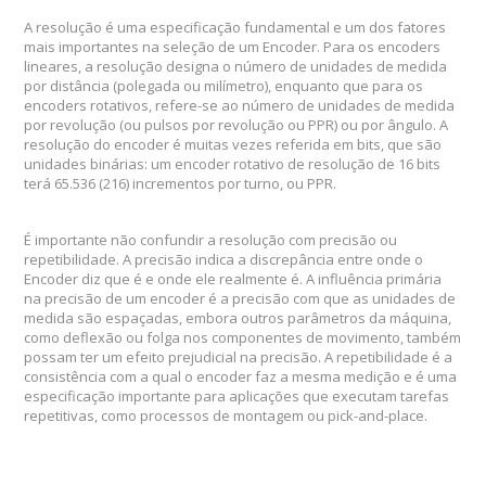
A resolução é uma especificação fundamental e um dos fatores
mais importantes na seleção de um Encoder.
Para os encoders
lineares, a resolução designa o número de unidades de medida
por distância (polegada ou milímetro), enquanto que para os
encoders rotativos, refere-se ao número de unidades de medida
por revolução (ou pulsos por revolução ou PPR) ou por ângulo.
A
resolução do encoder é muitas vezes referida em bits, que são
unidades binárias: um encoder rotativo de resolução de 16 bits
terá 65.536 (216) incrementos por turno, ou PPR.
É importante não confundir a resolução com precisão ou
repetibilidade.
A precisão indica a discrepância entre onde o
Encoder diz que é e onde ele realmente é.
A influência primária
na precisão de um encoder é a precisão com que as unidades de
medida são espaçadas, embora outros parâmetros da máquina,
como deflexão ou folga nos componentes de movimento, também
possam ter um efeito prejudicial na precisão.
A repetibilidade é a
consistência com a qual o encoder faz a mesma medição e é uma
especificação importante para aplicações que executam tarefas
repetitivas, como processos de montagem ou pick-and-place.