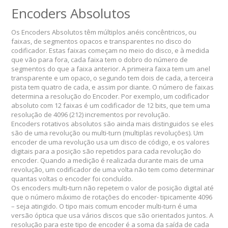
Encoders Absolutos
Os Encoders Absolutos têm múltiplos anéis concêntricos, ou
faixas, de segmentos opacos e transparentes no disco do
codificador.
Estas faixas começam no meio do disco, e à medida
que vão para fora, cada faixa tem o dobro do número de
segmentos do que a faixa anterior.
A primeira faixa tem um anel
transparente e um opaco, o segundo tem dois de cada, a terceira
pista tem quatro de cada, e assim por diante.
O número de faixas
determina a resolução do Encoder.
Por exemplo, um codificador
absoluto com 12 faixas é um codificador de 12 bits, que tem uma
resolução de 4096 (212) incrementos por revolução.
Encoders rotativos absolutos são ainda mais distinguidos se eles
são de uma revolução ou multi-turn (multiplas revoluções).
Um
encoder de uma revolução usa um disco de código, e os valores
digitais para a posição são repetidos para cada revolução do
encoder.
Quando a medição é realizada durante mais de uma
revolução, um codificador de uma volta não tem como determinar
quantas voltas o encoder foi concluído.
Os encoders multi-turn não repetem o valor de posição digital até
que o número máximo de rotações do encoder- tipicamente 4096
– seja atingido.
O tipo mais comum encoder multi-turn é uma
versão óptica que usa vários discos que são orientados juntos.
A
resolução para este tipo de encoder é a soma da saída de cada