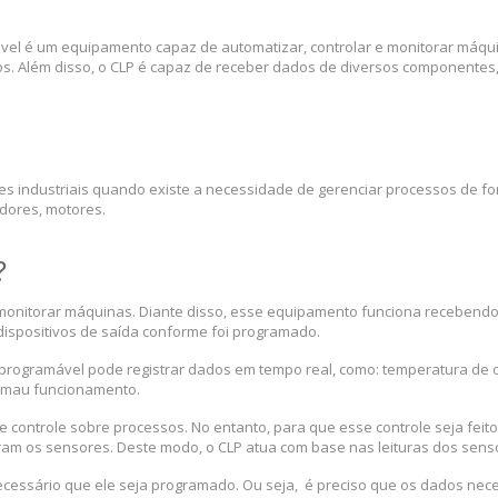
ável é um equipamento capaz de automatizar, controlar e monitorar máqui
 Além disso, o CLP é capaz de receber dados de diversos componentes, p
s industriais quando existe a necessidade de gerenciar processos de f
dores, motores.
?
onitorar máquinas. Diante disso, esse equipamento funciona recebendo 
ispositivos de saída conforme foi programado.
 programável pode registrar dados em tempo real, como: temperatura de o
e mau funcionamento.
 controle sobre processos. No entanto, para que esse controle seja feit
ntram os sensores. Deste modo, o CLP atua com base nas leituras dos sen
ecessário que ele seja programado. Ou seja, é preciso que os dados nece