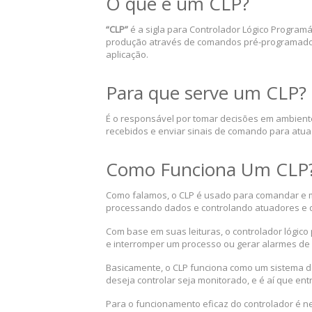
O que é um CLP?
“CLP”
é a sigla para Controlador Lógico Program
produção através de comandos pré-programados.
aplicação.
Para que serve um CLP?
É o responsável por tomar decisões em ambiente
recebidos e enviar sinais de comando para atua
Como Funciona Um CLP
Como falamos, o CLP é usado para comandar e m
processando dados e controlando atuadores e d
Com base em suas leituras, o controlador lógico
e interromper um processo ou gerar alarmes d
Basicamente, o CLP funciona como um sistema de
deseja controlar seja monitorado, e é aí que e
Para o funcionamento eficaz do controlador é n