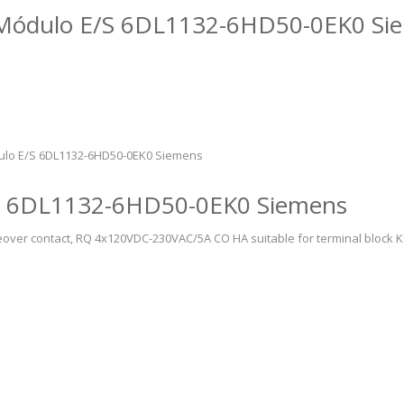
do Módulo E/S 6DL1132-6HD50-0EK0 Si
dulo E/S 6DL1132-6HD50-0EK0 Siemens
/S 6DL1132-6HD50-0EK0 Siemens
over contact, RQ 4x120VDC-230VAC/5A CO HA suitable for terminal block K