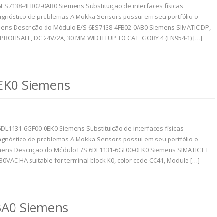
6ES7138-4FB02-0AB0 Siemens Substituição de interfaces físicas
gnóstico de problemas A Mokka Sensors possui em seu portfólio o
ens Descrição do Módulo E/S 6ES7138-4FB02-0AB0 Siemens SIMATIC DP,
 PROFISAFE, DC 24V/2A, 30 MM WIDTH UP TO CATEGORY 4 (EN954-1) […]
EK0 Siemens
6DL1131-6GF00-0EK0 Siemens Substituição de interfaces físicas
gnóstico de problemas A Mokka Sensors possui em seu portfólio o
ens Descrição do Módulo E/S 6DL1131-6GF00-0EK0 Siemens SIMATIC ET
230VAC HA suitable for terminal block K0, color code CC41, Module […]
A0 Siemens