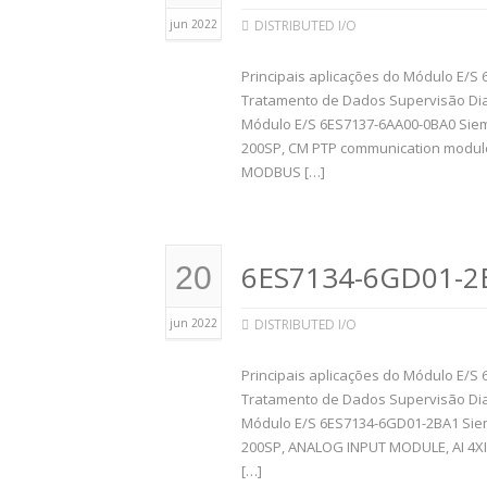
jun 2022
DISTRIBUTED I/O
Principais aplicações do Módulo E/S 
Tratamento de Dados Supervisão Dia
Módulo E/S 6ES7137-6AA00-0BA0 Sie
200SP, CM PTP communication module f
MODBUS […]
6ES7134-6GD01-2
20
jun 2022
DISTRIBUTED I/O
Principais aplicações do Módulo E/S
Tratamento de Dados Supervisão Dia
Módulo E/S 6ES7134-6GD01-2BA1 Sie
200SP, ANALOG INPUT MODULE, AI 4XI 
[…]