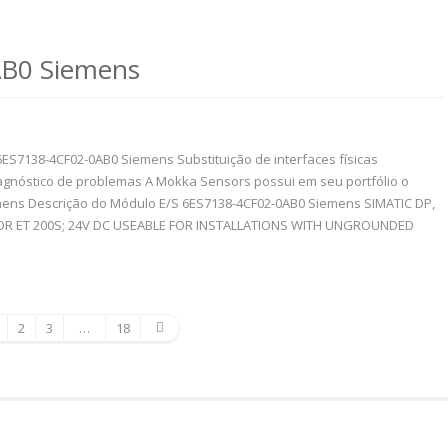
B0 Siemens
6ES7138-4CF02-0AB0 Siemens Substituição de interfaces físicas
gnóstico de problemas A Mokka Sensors possui em seu portfólio o
ens Descrição do Módulo E/S 6ES7138-4CF02-0AB0 Siemens SIMATIC DP,
OR ET 200S; 24V DC USEABLE FOR INSTALLATIONS WITH UNGROUNDED
2
3
…
18