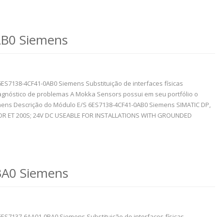
B0 Siemens
6ES7138-4CF41-0AB0 Siemens Substituição de interfaces físicas
gnóstico de problemas A Mokka Sensors possui em seu portfólio o
ens Descrição do Módulo E/S 6ES7138-4CF41-0AB0 Siemens SIMATIC DP,
OR ET 200S; 24V DC USEABLE FOR INSTALLATIONS WITH GROUNDED
A0 Siemens
6ES7137-6AA01-0BA0 Siemens Substituição de interfaces físicas