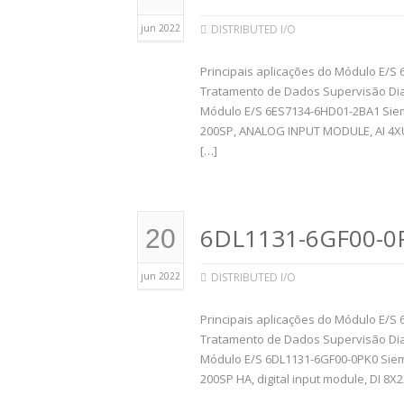
jun 2022
DISTRIBUTED I/O
Principais aplicações do Módulo E/S 
Tratamento de Dados Supervisão Dia
Módulo E/S 6ES7134-6HD01-2BA1 Sie
200SP, ANALOG INPUT MODULE, AI 4XU/
[…]
6DL1131-6GF00-0
20
jun 2022
DISTRIBUTED I/O
Principais aplicações do Módulo E/S 
Tratamento de Dados Supervisão Dia
Módulo E/S 6DL1131-6GF00-0PK0 Sie
200SP HA, digital input module, DI 8X