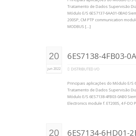
Tratamento de Dados Supervisão Dia
Módulo E/S 6ES7137-6AA01-0BA0 Sie
200SP, CM PTP communication module f
MODBUS […]
6ES7138-4FB03-0A
20
jun 2022
DISTRIBUTED I/O
Principais aplicações do Módulo E/S 
Tratamento de Dados Supervisão Dia
Módulo E/S 6ES7138-4FB03-0AB0 Siem
Electronics module f. ET200S, 4 F-DO P
6ES7134-6HD01-2
20