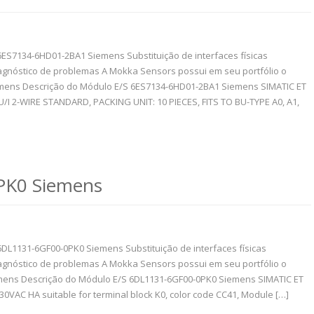
6ES7134-6HD01-2BA1 Siemens Substituição de interfaces físicas
gnóstico de problemas A Mokka Sensors possui em seu portfólio o
mens Descrição do Módulo E/S 6ES7134-6HD01-2BA1 Siemens SIMATIC ET
I 2-WIRE STANDARD, PACKING UNIT: 10 PIECES, FITS TO BU-TYPE A0, A1,
PK0 Siemens
6DL1131-6GF00-0PK0 Siemens Substituição de interfaces físicas
gnóstico de problemas A Mokka Sensors possui em seu portfólio o
mens Descrição do Módulo E/S 6DL1131-6GF00-0PK0 Siemens SIMATIC ET
230VAC HA suitable for terminal block K0, color code CC41, Module […]