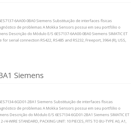
6ES7137-6AA00-0BA0 Siemens Substituição de interfaces físicas
gnóstico de problemas A Mokka Sensors possui em seu portfólio o
mens Descrição do Módulo E/S 6ES7137-6AA00-0BA0 Siemens SIMATIC ET
or serial connection RS422, RS485 and RS232, Freeport, 3964 (R), USS,
BA1 Siemens
 6ES7134-6GD01-2BA1 Siemens Substituição de interfaces físicas
gnóstico de problemas A Mokka Sensors possui em seu portfólio o
mens Descrição do Módulo E/S 6ES7134-6GD01-2BA1 Siemens SIMATIC ET
2-/4-WIRE STANDARD, PACKING UNIT: 10 PIECES, FITS TO BU-TYPE A0, A1,