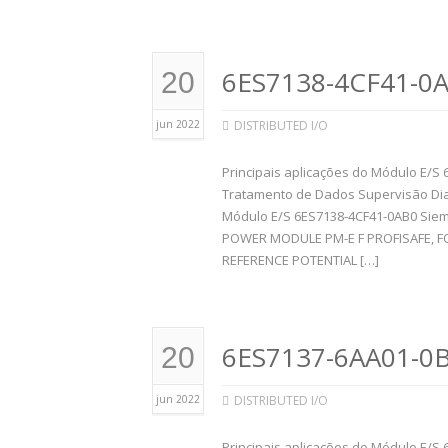
6ES7138-4CF41-0A
20
jun 2022
DISTRIBUTED I/O
Principais aplicações do Módulo E/S 
Tratamento de Dados Supervisão Dia
Módulo E/S 6ES7138-4CF41-0AB0 Siem
POWER MODULE PM-E F PROFISAFE, F
REFERENCE POTENTIAL […]
6ES7137-6AA01-0B
20
jun 2022
DISTRIBUTED I/O
Principais aplicações do Módulo E/S 