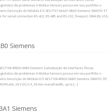
gnóstico de problemas A Mokka Sensors possui em seu portfólio o
mens Descrição do Módulo E/S 6ES7137-6AA01-0BA0 Siemens SIMATIC ET
or serial connection RS-422, RS-485 and RS-232, freeport, 3964 (R), USS,
B0 Siemens
6ES7138-4FB03-0AB0 Siemens Substituição de interfaces físicas
gnóstico de problemas A Mokka Sensors possui em seu portfólio o
ens Descrição do Módulo E/S 6ES7138-4FB03-0AB0 Siemens SIMATIC DP,
ROFIsafe, 24 V DC/2 A, 30 mm overall width, up to […]
BA1 Siemens