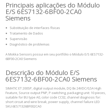
Principais aplicações do Módulo
E/S 6ES7132-6BF00-2CA0
Siemens
Substituição de interfaces físicas
Tratamento de Dados
Supervisão
Diagnóstico de problemas
A Mokka Sensors possui em seu portfólio o Módulo E/S 6ES7132-
6BF00-2CA0 Siemens
Descrição do Módulo E/S
6ES7132-6BF00-2CA0 Siemens
SIMATIC ET 200SP, digital output module, DQ 8x 24VDC/0,5A High
Feature, Source output PNP, P-switching, packaging unit: 10 pieces,
suitable for BU type A0, color code CC02, channel diagnosis for:
short circuit and wire break, power supply, channel failure LED
SKU:6ES71326BF002CA0