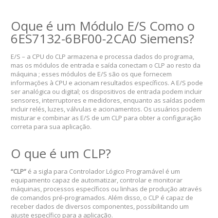
Oque é um Módulo E/S Como o
6ES7132-6BF00-2CA0 Siemens?
E/S – a CPU do CLP armazena e processa dados do programa,
mas os módulos de entrada e saída conectam o CLP ao resto da
máquina ; esses módulos de E/S são os que fornecem
informações à CPU e acionam resultados específicos. A E/S pode
ser analógica ou digital; os dispositivos de entrada podem incluir
sensores, interruptores e medidores, enquanto as saídas podem
incluir relés, luzes, válvulas e acionamentos. Os usuários podem
misturar e combinar as E/S de um CLP para obter a configuração
correta para sua aplicação.
O que é um CLP?
“CLP”
é a sigla para Controlador Lógico Programável é um
equipamento capaz de automatizar, controlar e monitorar
máquinas, processos específicos ou linhas de produção através
de comandos pré-programados. Além disso, o CLP é capaz de
receber dados de diversos componentes, possibilitando um
ajuste específico para a aplicação.