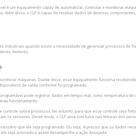
ável é um equipamento capaz de automatizar, controlar e monitorar máqui
 Além disso, o CLP é capaz de receber dados de diversos componentes, p
s industriais quando existe a necessidade de gerenciar processos de f
dores, motores.
?
onitorar máquinas. Diante disso, esse equipamento funciona recebendo 
ispositivos de saída conforme foi programado.
 programável pode registrar dados em tempo real, como: temperatura de o
e mau funcionamento.
 controle sobre processos. No entanto, para que esse controle seja feit
ntram os sensores. Deste modo, o CLP atua com base nas leituras dos sen
ecessário que ele seja programado. Ou seja, é preciso que os dados nece
ele seja acionado e assim desempenhe a ação desejada.