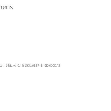
emens
cs, 16 bit, +/-0.1% SKU:6ES71346JD000DA1