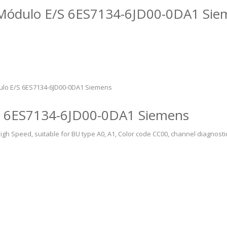
o Módulo E/S 6ES7134-6JD00-0DA1 Si
ulo E/S 6ES7134-6JD00-0DA1 Siemens
S 6ES7134-6JD00-0DA1 Siemens
igh Speed, suitable for BU type A0, A1, Color code CC00, channel diagnosti