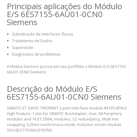
Principais aplicações do Módulo
E/S 6ES7155-6AU01-0CN0
Siemens
Substituição de interfaces físicas
Tratamento de Dados
Supervisão
Diagnóstico de problemas
A Mokka Sensors possui em seu portfólio o Módulo E/S 6ES7155-
6AU01-0CN0 Siemens
Descrição do Módulo E/S
6ES7155-6AU01-0CN0 Siemens
SIMATIC ET 200SP, PROFINET 2-port interface module IM155-6PN/2
High Feature, 1 slot for SIMATIC BusAdapter, max. 64 Periphery
modules and 16 ET 200AL modules, S2 redundancy, Multi Hot
swapping, 0,25ms isochronous mode, inclusive server module
SKU:6ES71556AU010CN0