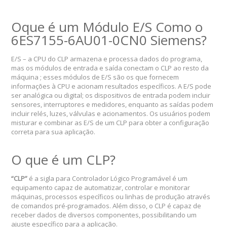
Oque é um Módulo E/S Como o
6ES7155-6AU01-0CN0 Siemens?
E/S – a CPU do CLP armazena e processa dados do programa,
mas os módulos de entrada e saída conectam o CLP ao resto da
máquina ; esses módulos de E/S são os que fornecem
informações à CPU e acionam resultados específicos. A E/S pode
ser analógica ou digital; os dispositivos de entrada podem incluir
sensores, interruptores e medidores, enquanto as saídas podem
incluir relés, luzes, válvulas e acionamentos. Os usuários podem
misturar e combinar as E/S de um CLP para obter a configuração
correta para sua aplicação.
O que é um CLP?
“CLP”
é a sigla para Controlador Lógico Programável é um
equipamento capaz de automatizar, controlar e monitorar
máquinas, processos específicos ou linhas de produção através
de comandos pré-programados. Além disso, o CLP é capaz de
receber dados de diversos componentes, possibilitando um
ajuste específico para a aplicação.