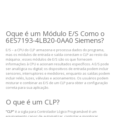
Oque é um Módulo E/S Como o
6ES7193-4LB20-0AA0 Siemens?
E/S – a CPU do CLP armazena e processa dados do programa,
mas os módulos de entrada e saída conectam o CLP ao resto da
máquina ; esses módulos de E/S são os que fornecem
informações à CPU e acionam resultados específicos. A E/S pode
ser analógica ou digital; os dispositivos de entrada podem incluir
sensores, interruptores e medidores, enquanto as saídas podem
incluir relés, luzes, válvulas e acionamentos. Os usuários podem
misturar e combinar as E/S de um CLP para obter a configuração
correta para sua aplicação.
O que é um CLP?
“CLP”
é a sigla para Controlador Lógico Programável é um
equipamento capaz de automatizar, controlar e monitorar