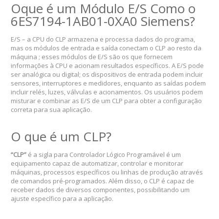
Oque é um Módulo E/S Como o
6ES7194-1AB01-0XA0 Siemens?
E/S – a CPU do CLP armazena e processa dados do programa,
mas os módulos de entrada e saída conectam o CLP ao resto da
máquina ; esses módulos de E/S são os que fornecem
informações à CPU e acionam resultados específicos. A E/S pode
ser analógica ou digital; os dispositivos de entrada podem incluir
sensores, interruptores e medidores, enquanto as saídas podem
incluir relés, luzes, válvulas e acionamentos. Os usuários podem
misturar e combinar as E/S de um CLP para obter a configuração
correta para sua aplicação.
O que é um CLP?
“CLP”
é a sigla para Controlador Lógico Programável é um
equipamento capaz de automatizar, controlar e monitorar
máquinas, processos específicos ou linhas de produção através
de comandos pré-programados. Além disso, o CLP é capaz de
receber dados de diversos componentes, possibilitando um
ajuste específico para a aplicação.