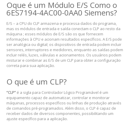
Oque é um Módulo E/S Como o
6ES7194-4AC00-0AA0 Siemens?
E/S – a CPU do CLP armazena e processa dados do programa,
mas os módulos de entrada e saída conectam o CLP ao resto da
máquina ; esses módulos de E/S são os que fornecem
informações à CPU e acionam resultados específicos. A E/S pode
ser analógica ou digital; os dispositivos de entrada podem incluir
sensores, interruptores e medidores, enquanto as saídas podem
incluir relés, luzes, válvulas e acionamentos. Os usuários podem
misturar e combinar as E/S de um CLP para obter a configuração
correta para sua aplicação.
O que é um CLP?
“CLP”
é a sigla para Controlador Lógico Programável é um
equipamento capaz de automatizar, controlar e monitorar
máquinas, processos específicos ou linhas de produção através
de comandos pré-programados. Além disso, o CLP é capaz de
receber dados de diversos componentes, possibilitando um
ajuste específico para a aplicação.