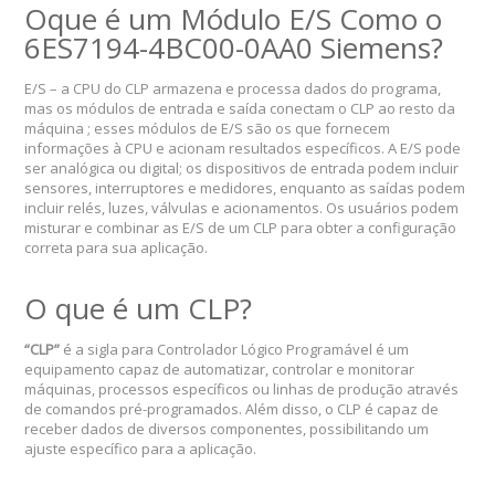
Oque é um Módulo E/S Como o
6ES7194-4BC00-0AA0 Siemens?
E/S – a CPU do CLP armazena e processa dados do programa,
mas os módulos de entrada e saída conectam o CLP ao resto da
máquina ; esses módulos de E/S são os que fornecem
informações à CPU e acionam resultados específicos. A E/S pode
ser analógica ou digital; os dispositivos de entrada podem incluir
sensores, interruptores e medidores, enquanto as saídas podem
incluir relés, luzes, válvulas e acionamentos. Os usuários podem
misturar e combinar as E/S de um CLP para obter a configuração
correta para sua aplicação.
O que é um CLP?
“CLP”
é a sigla para Controlador Lógico Programável é um
equipamento capaz de automatizar, controlar e monitorar
máquinas, processos específicos ou linhas de produção através
de comandos pré-programados. Além disso, o CLP é capaz de
receber dados de diversos componentes, possibilitando um
ajuste específico para a aplicação.